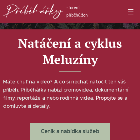
- focení
příběhů žen
Natáčení a cyklus
Meluzíny
Máte chuť na video? A co si nechat natočit ten váš
příběh. Příběhářka nabízí promovidea, dokumentární
filmy, reportáže a nebo rodinná videa.
P
ropojte se
a
domluvte si detaily.
Ceník a nabídka služeb