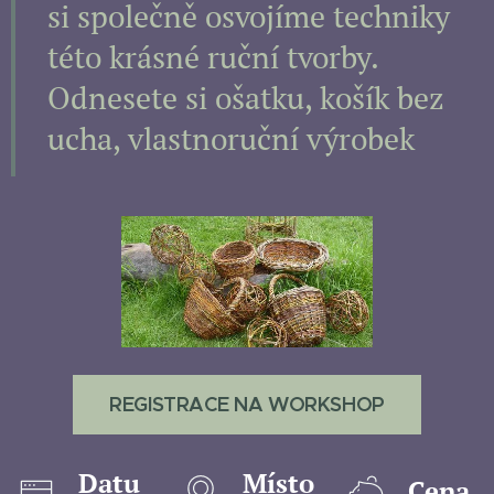
si společně osvojíme techniky
této krásné ruční tvorby.
Odnesete si ošatku, košík bez
ucha, vlastnoruční výrobek ♥
REGISTRACE NA WORKSHOP
Datu
Místo
Cena