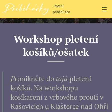
- focení
příběhů žen
Workshop pletení
košíků/ošatek
P
ronikněte do
tajů
pletení
košíků. Na workshopu
košíkaření z vrbového proutí v
Rašovicích u Klášterce nad Ohří