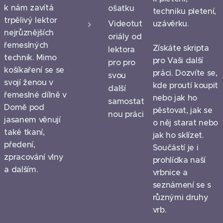
k nám zavítá
ošatku
techniku pletení,
trpělivý lektor
Videotut
uzávěrku.
nejrůznějších
oriály od
řemeslných
Získáte skripta
lektora
technik. Mimo
pro Vaši další
pro pro
košíkaření se se
práci. Dozvíte se,
svou
svojí ženou v
kde proutí koupit
další
řemeslné dílně v
nebo jak ho
samostat
Domě pod
pěstovat, jak se
nou práci
jasanem věnují
o něj starat nebo
také tkaní,
jak ho sklízet.
předení,
Součástí je i
zpracování vlny
prohlídka naší
a dalším.
vrbnice a
seznámení se s
různými druhy
vrb.