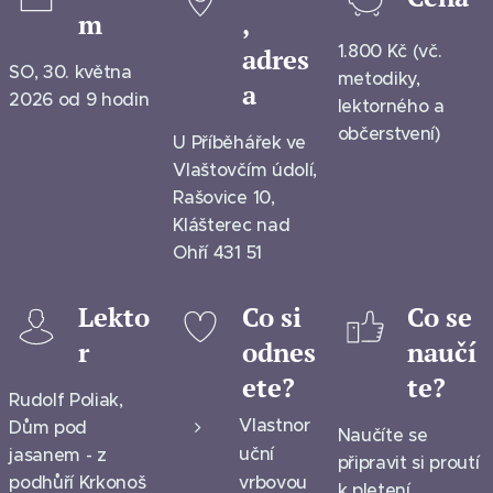
m
,
1.800 Kč (vč.
adres
SO, 30. května
metodiky,
a
2026 od 9 hodin
lektorného a
občerstvení)
U Příběhářek ve
Vlaštovčím údolí,
Rašovice 10,
Klášterec nad
Ohří 431 51
Lekto
Co si
Co se
r
odnes
naučí
ete?
te?
Rudolf Poliak,
Vlastnor
Dům pod
Naučíte se
uční
jasanem - z
připravit si proutí
podhůří Krkonoš
vrbovou
k pletení,